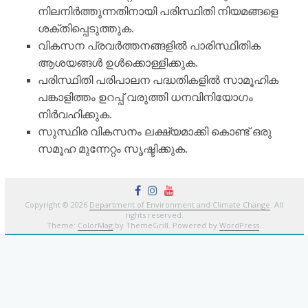
നിലനിര്‍ത്തുന്നതിനായി പരിസ്ഥിതി നിയമങ്ങളെ
ശക്തിപ്പെടുത്തുക.
വികസന പ്രവര്‍ത്തനങ്ങളില്‍ പാരിസ്ഥിതിക
ആശയങ്ങള്‍ ഉള്‍ക്കൊള്ളിക്കുക.
പരിസ്ഥിതി പരിപാലന പദ്ധതികളില്‍ സാമൂഹിക
പങ്കാളിത്തം ഉറപ്പ് വരുത്തി ധനവിനിയോഗം
നിര്‍വഹിക്കുക.
സുസ്ഥിര വികസനം ലക്ഷ്യമാക്കി കൊണ്ട് ഒരു
സമൂഹ മുന്നേറ്റം സൃഷ്ടിക്കുക.
Copyright © 2026
Department of Environment and Climate Change
. All
rights reserved.
Theme:
ColorMag
by ThemeGrill. Powered by
WordPress
.